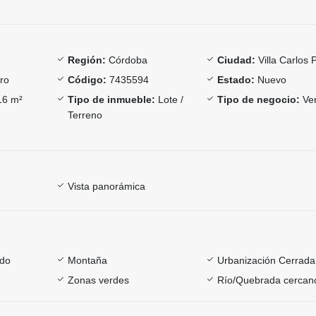
Región:
Córdoba
Ciudad:
Villa Carlos 
ro
Código:
7435594
Estado:
Nuevo
6 m²
Tipo de inmueble:
Lote /
Tipo de negocio:
Ve
Terreno
Vista panorámica
ado
Montaña
Urbanización Cerrada
Zonas verdes
Río/Quebrada cercan