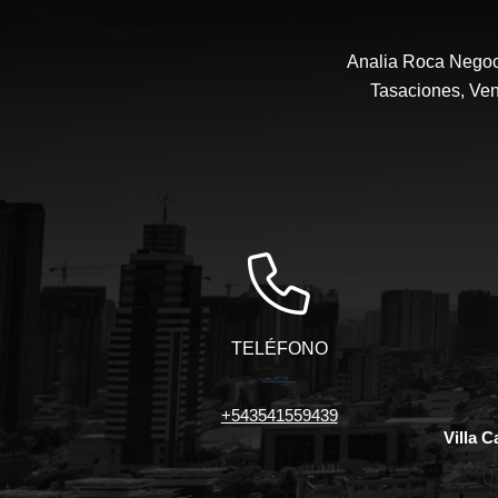
Analia Roca Negoci
Tasaciones, Ven
TELÉFONO
+543541559439
Villa 