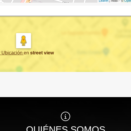
Leaflet
| Wasi - ©
Ope
r Ubicación
en
street view
QUIÉNES SOMOS