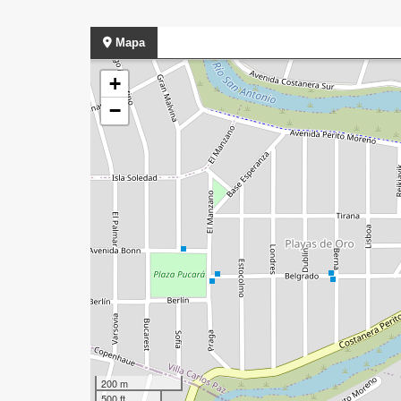
Mapa
+
−
200 m
500 ft