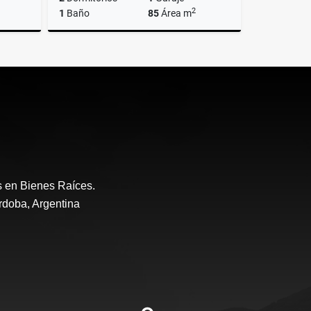
2
1
Baño
85
Área m
lquiler
Venta
US$88,000
s en Bienes Raíces.
rdoba, Argentina