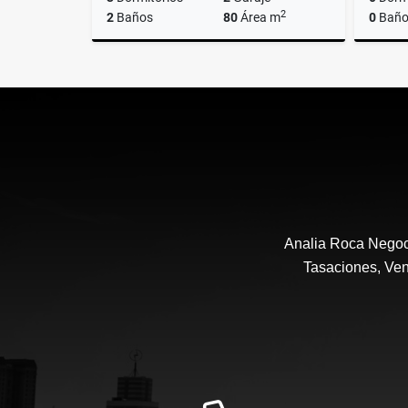
2
2
Baños
80
Área m
0
Baño
Alquiler
$400.000
Analia Roca Negoci
Tasaciones, Ven