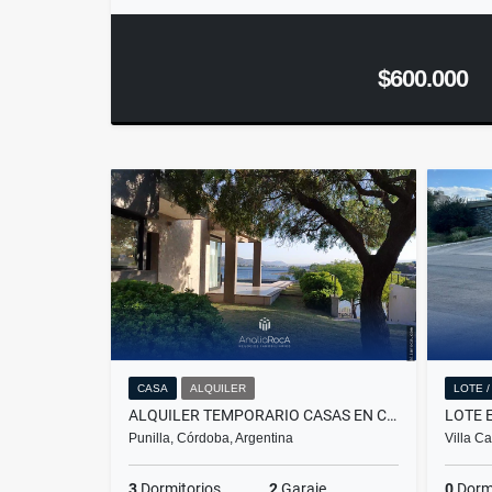
$600.000
CASA
ALQUILER
LOTE 
ALQUILER TEMPORARIO CASAS EN COMPLEJO CON COSTA AL LAGO
Punilla, Córdoba, Argentina
Villa C
3
Dormitorios
2
Garaje
0
Dormi