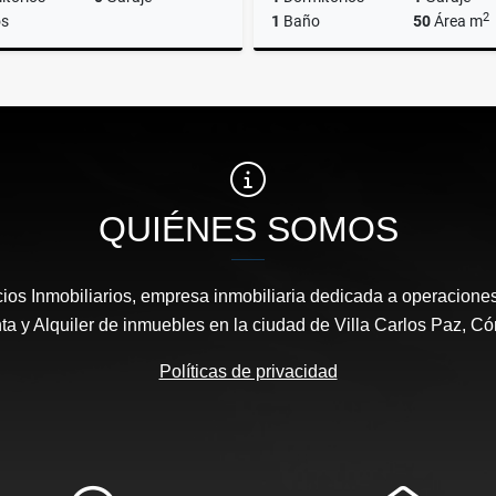
2
s
1
Baño
50
Área m
Venta
A
US$38,500
$450.000
QUIÉNES SOMOS
os Inmobiliarios, empresa inmobiliaria dedicada a operacione
ta y Alquiler de inmuebles en la ciudad de Villa Carlos Paz, Có
Políticas de privacidad