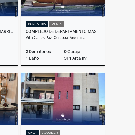
BUNGALOW
VENTA
DEPARTAMENTO EN VENTA EN BARRIO GENERAL PAZ, CÓRDOBA CAPITAL
COMPLEJO DE DEPARTAMENTO MAS CASA PRINCIPAL EN VENTA
Villa Carlos Paz, Córdoba, Argentina
2
Dormitorios
0
Garaje
2
1
Baño
311
Área m
Venta
Venta
US$400,000
CASA
ALQUILER