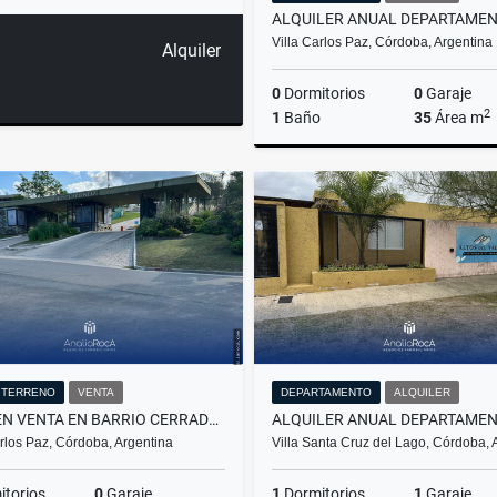
Villa Carlos Paz, Córdoba, Argentina
Alquiler
0
Dormitorios
0
Garaje
2
1
Baño
35
Área m
A
$400.000
/ TERRENO
VENTA
DEPARTAMENTO
ALQUILER
LOTE EN VENTA EN BARRIO CERRADO ALTOS DE CARLOS PAZ
arlos Paz, Córdoba, Argentina
Villa Santa Cruz del Lago, Córdoba,
torios
0
Garaje
1
Dormitorios
1
Garaje