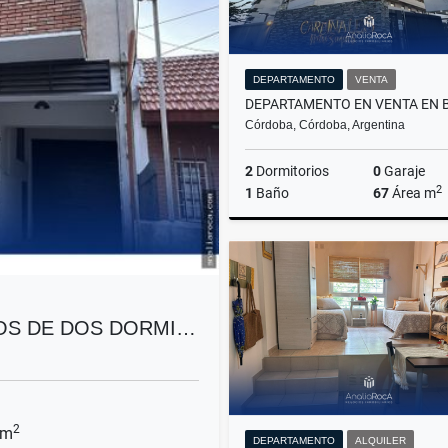
DEPARTAMENTO
VENTA
Córdoba, Córdoba, Argentina
2
Dormitorios
0
Garaje
2
1
Baño
67
Área m
US$165,000
OS DE DOS DORMI…
2
 m
DEPARTAMENTO
ALQUILER