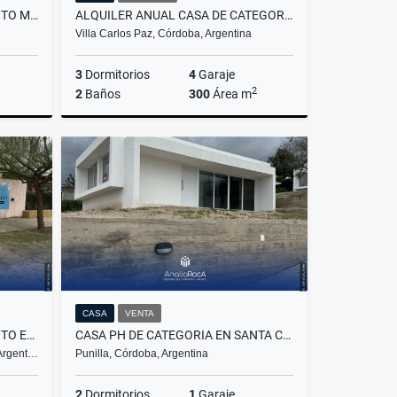
ALQUILER ANUAL DEPARTAMENTO MONOAMBIENTE A METROS DE LA TERMINAL
ALQUILER ANUAL CASA DE CATEGORIA CON VISTA VILLA CARLOS PAZ
Villa Carlos Paz, Córdoba, Argentina
3
Dormitorios
4
Garaje
2
2
Baños
300
Área m
lquiler
Alquiler
$1.950.000
CASA
VENTA
ALQUILER ANUAL DEPARTAMENTO EN SANTA CRUZ DEL LAGO EN COMPLEJO
CASA PH DE CATEGORIA EN SANTA CRUZ DEL LAGO
 Argent…
Punilla, Córdoba, Argentina
2
Dormitorios
1
Garaje