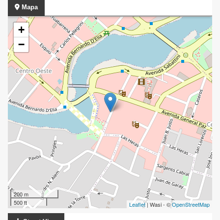
Mapa
+
−
200 m
500 ft
Leaflet
| Wasi - ©
OpenStreetMap